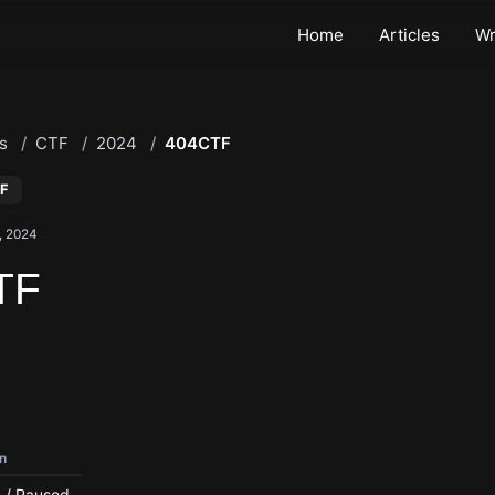
Home
Articles
Wr
s
CTF
2024
404CTF
F
0, 2024
TF
n
 / Paused