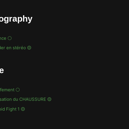
ography
ence ⚪
er en stéréo 🟡
e
ffement ⚪
isation du CHAUSSURE 🟡
id Fight 1 🟡