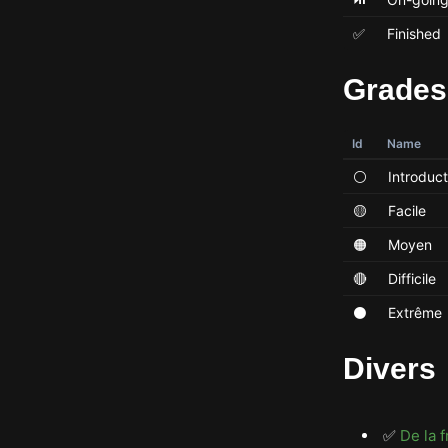
✅
Finished
Grades
Id
Name
⚪
Introduct
🟡
Facile
🟠
Moyen
🔴
Difficile
⚫
Extrême
Divers
✅
De la f