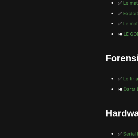
✅
Le mat
✅
Exploi
✅
Le mat
⏯️
LE GO
Forens
✅
Le tir
⏯️
Darts 
Hardwa
✅
Serial 