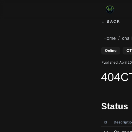
← BACK
Home
chall
Online
CT
Published: April 2
404C
Status
Id
Descriptio
⏯️
On-going