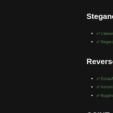
Stegan
✅
L'abs
✅
Regard
Revers
✅
Échau
✅
Intron
✅
Bugdro