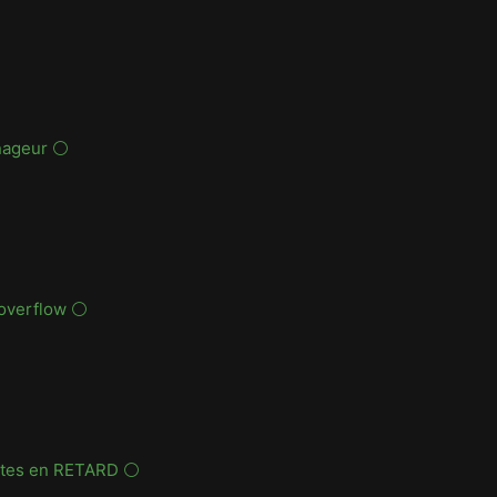
nageur ⚪
overflow ⚪
êtes en RETARD ⚪