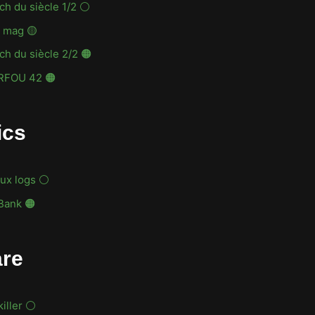
ch du siècle 1/2 ⚪
t mag 🟡
ch du siècle 2/2 🟠
RFOU 42 🟠
ics
 aux logs ⚪
Bank 🟠
re
killer ⚪